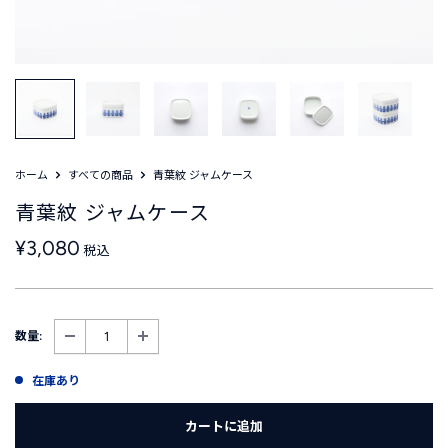
ホーム
すべての商品
青葉紋 ジャムケース
青葉紋 ジャムケース
販
¥3,080
税込
売
価
格
数量:
在庫あり
カートに追加