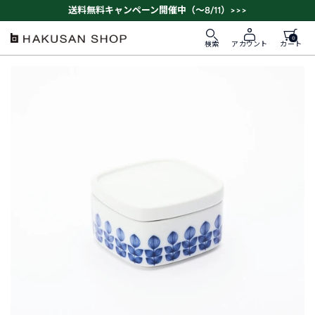
ス
送料無料キャンペーン開催中（～8/11）>>>
キ
ッ
0
HAKUSAN
検索
カート
アカウント
プ
SHOP
す
る