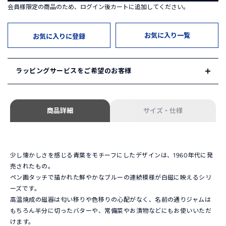
会員様限定の商品のため、ログイン後カートに追加してください。
お気に入り一覧
お気に入りに登録
ラッピングサービスをご希望のお客様
HAKUSAN SHOP ではギフトサービスをご用意しております。
商品詳細
サイズ・仕様
1. ギフトセレクション
HAKUSAN SHOPが自信を持ってセレクトしたギフトセットを
ご用意しています。
「ギフトセレクション」は
こちら
少し懐かしさを感じる青葉をモチーフにしたデザインは、1960年代に発
売されたもの。
2. オリジナルギフト
ペン画タッチで描かれた鮮やかなブルーの連続模様が白磁に映えるシリ
ご希望の組み合わせでオリジナルギフトをお選びいただけま
ーズです。
す。ご希望の商品と併せて以下のギフトボックスをご注文くだ
高温焼成の磁器は匂い移りや色移りの心配がなく、名前の通りジャムは
さい。
もちろん半分に切ったバターや、常備菜やお漬物などにもお使いいただ
ギフトボックス単品のページは
こちら
けます。