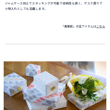
ジャムケース同士でスタッキングが可能で収納性も良く、デスク周りで
※ギフトセットやギフトボックスは
会員登録・ログイン
後にカ
小物入れとしても活躍します。
ートに追加していただけます。
「青葉紋」の全アイテムは
こちら