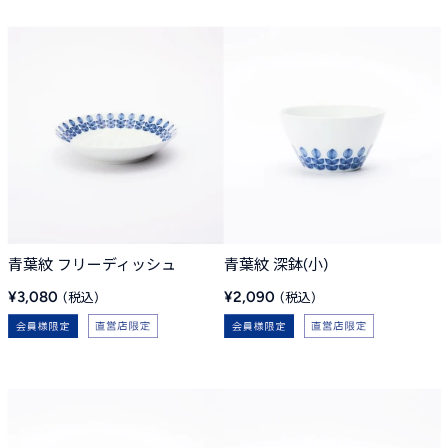
青葉紋 フリーディッシュ
青葉紋 深鉢(小)
販
販
¥3,080
¥2,090
売
売
価
価
格
格