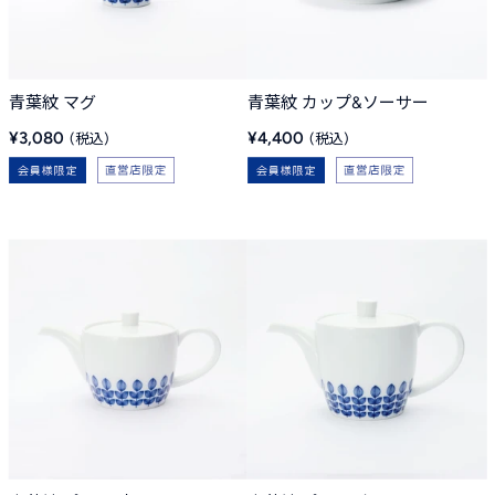
青葉紋 マグ
青葉紋 カップ&ソーサー
販
販
¥3,080
¥4,400
売
売
価
価
格
格