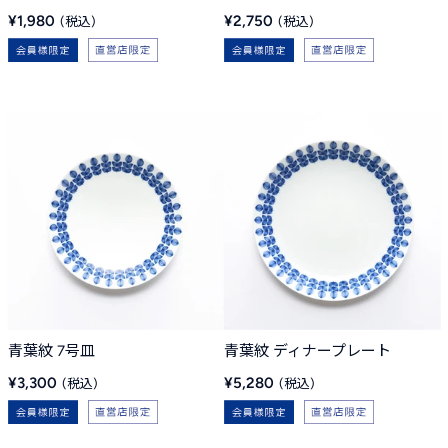
販
販
¥1,980
¥2,750
売
売
価
価
格
格
青葉紋 7号皿
青葉紋 ディナープレート
販
販
¥3,300
¥5,280
売
売
価
価
格
格