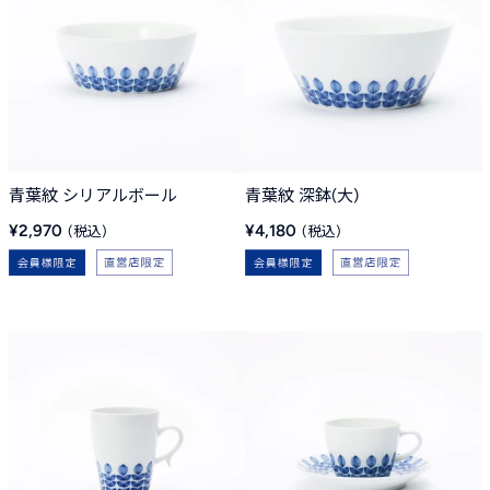
青葉紋 シリアルボール
青葉紋 深鉢(大)
販
販
¥2,970
¥4,180
売
売
価
価
格
格