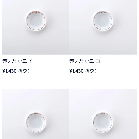
赤い糸 小皿 イ
赤い糸 小皿 ロ
販
販
¥1,430
¥1,430
売
売
価
価
格
格