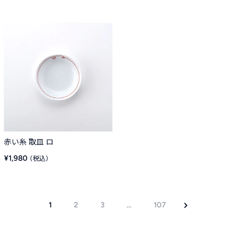
売
売
価
価
格
格
赤い糸 取皿 ロ
販
¥1,980
売
価
格
1
2
3
…
107