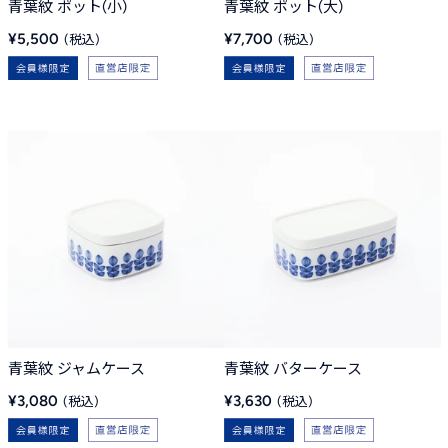
青葉紋 ポット(小)
青葉紋 ポット(大)
販
販
¥5,500
¥7,700
売
売
価
価
格
格
青葉紋 ジャムケース
青葉紋 バターケース
販
販
¥3,080
¥3,630
売
売
価
価
格
格