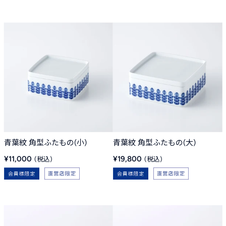
青葉紋 角型ふたもの(小)
青葉紋 角型ふたもの(大)
販
販
¥11,000
¥19,800
売
売
価
価
格
格