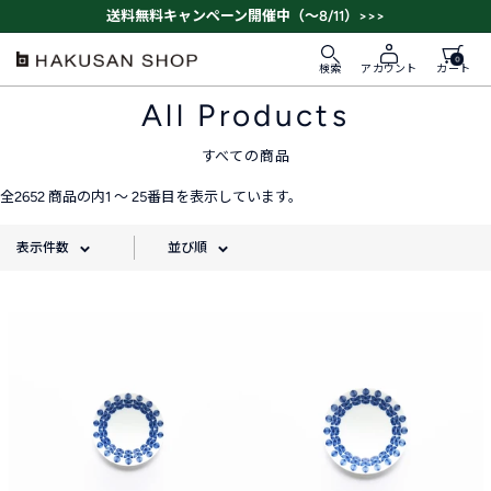
ス
送料無料キャンペーン開催中（～8/11）>>>
キ
ッ
0
HAKUSAN
検索
カート
アカウント
プ
SHOP
All Products
す
る
すべての商品
全2652 商品の内1 〜 25番目を表示しています。
表示件数
並び順