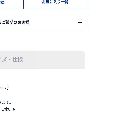
お気に入り一覧
登録
をご希望のお客様
P ではギフトサービスをご用意しております。
ン
OPが自信を持ってセレクトしたギフトセットをご用
イズ・仕様
ン」は
こちら
でオリジナルギフトをお選びいただけます。ご
ていま
以下のギフトボックスをご注文ください。
のページは
こちら
きます。
けに使いや
フトボックスは
会員登録・ログイン
後にカート
ます。