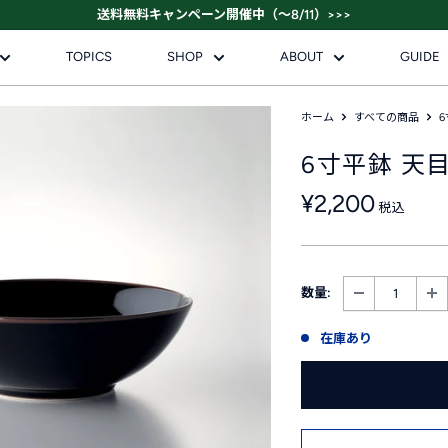
送料無料キャンペーン開催中（～8/11）>>>
TOPICS
SHOP
ABOUT
GUIDE
ホーム
すべての商品
6寸平鉢 天
販
¥2,200
税込
売
価
格
数量:
在庫あり