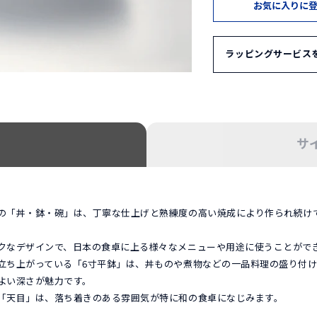
お気に入りに
ラッピングサービス
HAKUSAN SHO
1. ギフトセレクショ
HAKUSAN SH
意しています。
サ
「ギフトセレクショ
2. オリジナルギフト
ご希望の組み合わせ
の「丼・鉢・碗」は、丁寧な仕上げと熟練度の高い焼成により作られ続け
希望の商品と併せて
ギフトボックス単品
クなデザインで、日本の食卓に上る様々なメニューや用途に使うことがで
立ち上がっている「6寸平鉢」は、丼ものや煮物などの一品料理の盛り付
※ギフトセットやギ
よい深さが魅力です。
に追加していただけ
「天目」は、落ち着きのある雰囲気が特に和の食卓になじみます。