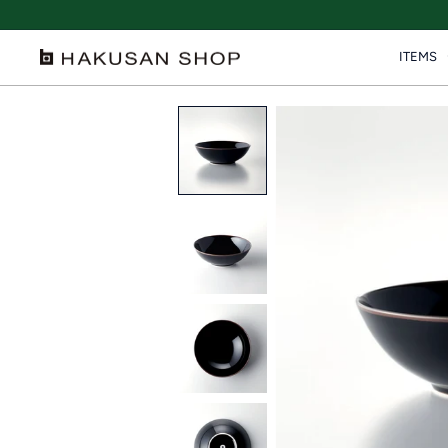
ス
キ
ITEMS
ッ
HAKUSAN
プ
SHOP
す
る