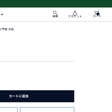
0
検索
カート
アカウント
6寸平鉢 天目
目
カートに追加