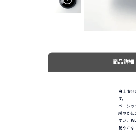
商品詳細
白山陶器
す。
ベーシッ
緩やかに
すい、程
艶やかな