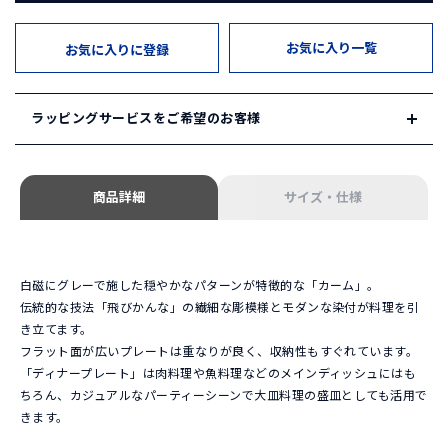
お気に入り一覧
お気に入りに登録
ラッピングサービスをご希望のお客様
HAKUSAN SHOP ではギフトサービスをご用意しております。
商品詳細
サイズ・仕様
1. ギフトセレクション
HAKUSAN SHOPが自信を持ってセレクトしたギフトセットを
ご用意しています。
「ギフトセレクション」は
こちら
白磁にグレーで施した穏やかなパターンが特徴的な「カーム」。
伝統的な技法「飛びかんな」の繊細な彫模様とモダンな染付が料理を引
2. オリジナルギフト
き立てます。
ご希望の組み合わせでオリジナルギフトをお選びいただけま
フラット面が広いプレートは重なりが良く、収納性もすぐれています。
す。ご希望の商品と併せて以下のギフトボックスをご注文くだ
「ディナープレート」は肉料理や魚料理などのメインディッシュにはも
さい。
ちろん、カジュアルなパーティーシーンで大皿料理の盛皿としても活用で
ギフトボックス単品のページは
こちら
きます。
※ギフトセットやギフトボックスは
会員登録・ログイン
後にカ