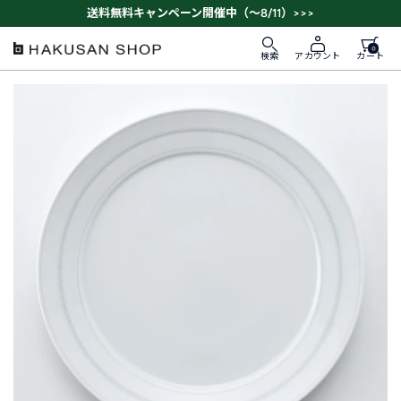
ス
送料無料キャンペーン開催中（～8/11）>>>
キ
ッ
0
HAKUSAN
検索
カート
アカウント
プ
SHOP
す
る