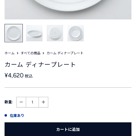
ホーム
すべての商品
カーム ディナープレート
カーム ディナープレート
販
¥4,620
税込
売
価
格
数量:
在庫あり
カートに追加