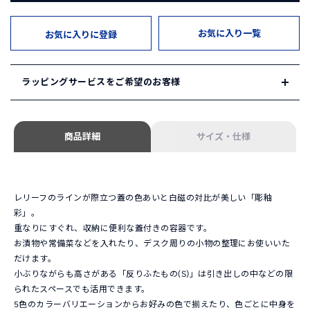
お気に入り一覧
お気に入りに登録
ラッピングサービスをご希望のお客様
HAKUSAN SHOP ではギフトサービスをご用意しております。
商品詳細
サイズ・仕様
1. ギフトセレクション
HAKUSAN SHOPが自信を持ってセレクトしたギフトセットを
ご用意しています。
「ギフトセレクション」は
こちら
レリーフのラインが際立つ蓋の色あいと白磁の対比が美しい「彫釉
彩」。
2. オリジナルギフト
重なりにすぐれ、収納に便利な蓋付きの容器です。
ご希望の組み合わせでオリジナルギフトをお選びいただけま
お漬物や常備菜などを入れたり、デスク周りの小物の整理にお使いいた
す。ご希望の商品と併せて以下のギフトボックスをご注文くだ
だけます。
さい。
小ぶりながらも高さがある「反りふたもの(S)」は引き出しの中などの限
ギフトボックス単品のページは
こちら
られたスペースでも活用できます。
5色のカラーバリエーションからお好みの色で揃えたり、色ごとに中身を
※ギフトセットやギフトボックスは
会員登録・ログイン
後にカ