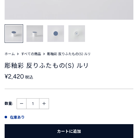
ホーム
すべての商品
彫釉彩 反りふたもの(S) ルリ
彫釉彩 反りふたもの(S) ルリ
販
¥2,420
税込
売
価
格
数量:
在庫あり
カートに追加