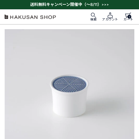
ス
送料無料キャンペーン開催中（～8/11）>>>
キ
ッ
0
HAKUSAN
検索
カート
アカウント
プ
SHOP
す
る