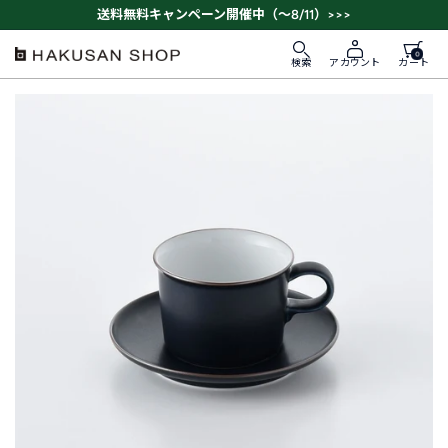
ス
送料無料キャンペーン開催中（～8/11）>>>
キ
ッ
0
HAKUSAN
検索
カート
アカウント
プ
SHOP
す
る