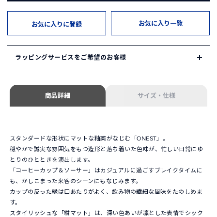
お気に入り一覧
お気に入りに登録
ラッピングサービスをご希望のお客様
HAKUSAN SHOP ではギフトサービスをご用意しております。
商品詳細
サイズ・仕様
1. ギフトセレクション
HAKUSAN SHOPが自信を持ってセレクトしたギフトセットを
ご用意しています。
「ギフトセレクション」は
こちら
スタンダードな形状にマットな釉薬がなじむ「ONEST」。
穏やかで誠実な雰囲気をもつ造形と落ち着いた色味が、忙しい日常にゆ
2. オリジナルギフト
とりのひとときを演出します。
ご希望の組み合わせでオリジナルギフトをお選びいただけま
「コーヒーカップ＆ソーサー」はカジュアルに過ごすブレイクタイムに
す。ご希望の商品と併せて以下のギフトボックスをご注文くだ
も、かしこまった来客のシーンにもなじみます。
さい。
カップの反った縁は口あたりがよく、飲み物の繊細な風味をたのしめま
ギフトボックス単品のページは
こちら
す。
スタイリッシュな「紺マット」は、深い色あいが凛とした表情でシック
※ギフトセットやギフトボックスは
会員登録・ログイン
後にカ