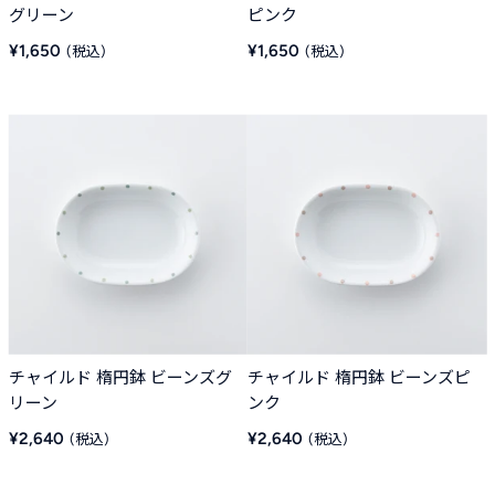
グリーン
ピンク
販
販
¥1,650
¥1,650
売
売
価
価
格
格
チャイルド 楕円鉢 ビーンズグ
チャイルド 楕円鉢 ビーンズピ
リーン
ンク
販
販
¥2,640
¥2,640
売
売
価
価
格
格