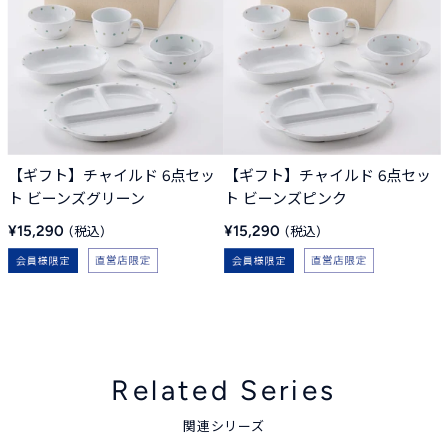
【ギフト】チャイルド 6点セッ
【ギフト】チャイルド 6点セッ
ト ビーンズグリーン
ト ビーンズピンク
販
販
¥15,290
¥15,290
売
売
価
価
格
格
Related Series
関連シリーズ