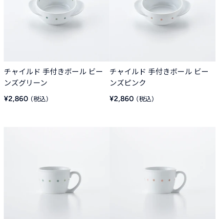
チャイルド 手付きボール ビー
チャイルド 手付きボール ビー
ンズグリーン
ンズピンク
販
販
¥2,860
¥2,860
売
売
価
価
格
格