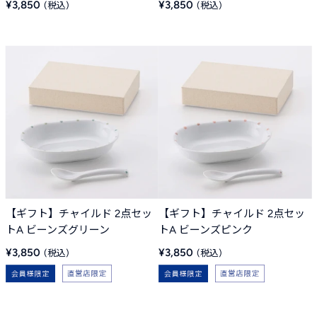
販
販
¥3,850
¥3,850
売
売
価
価
格
格
【ギフト】チャイルド 2点セッ
【ギフト】チャイルド 2点セッ
トA ビーンズグリーン
トA ビーンズピンク
販
販
¥3,850
¥3,850
売
売
価
価
格
格