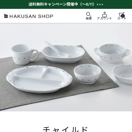
ス
送料無料キャンペーン開催中（～8/11）>>>
キ
ッ
0
HAKUSAN
検索
カート
アカウント
プ
SHOP
す
る
チャイルド