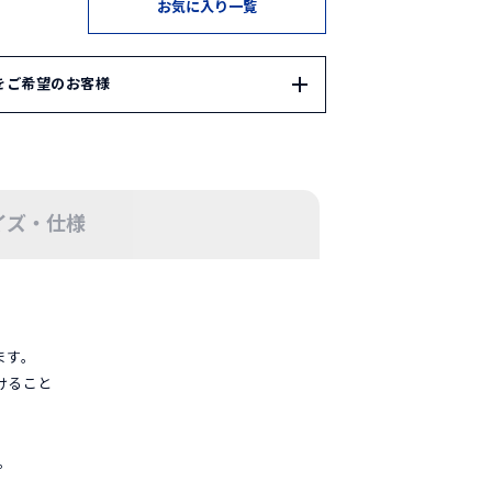
お気に入り一覧
をご希望のお客様
P ではギフトサービスをご用意しております。
ン
OPが自信を持ってセレクトしたギフトセットをご用
イズ・仕様
ン」は
こちら
でオリジナルギフトをお選びいただけます。ご
以下のギフトボックスをご注文ください。
ます。
のページは
こちら
けること
フトボックスは
会員登録・ログイン
後にカート
ます。
。