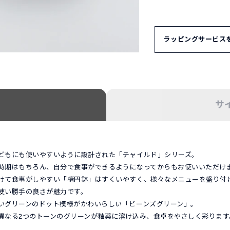
ラッピングサービス
HAKUSAN SHO
1. ギフトセレクショ
HAKUSAN SH
意しています。
サ
「ギフトセレクショ
2. オリジナルギフト
ご希望の組み合わせ
どもにも使いやすいように設計された「チャイルド」シリーズ。
希望の商品と併せて
時期はもちろん、自分で食事ができるようになってからもお使いいただけ
ギフトボックス単品
けて食事がしやすい「楕円鉢」はすくいやすく、様々なメニューを盛り付
使い勝手の良さが魅力です。
※ギフトセットやギ
いグリーンのドット模様がかわいらしい「ビーンズグリーン」。
に追加していただけ
異なる2つのトーンのグリーンが釉薬に溶け込み、食卓をやさしく彩ります