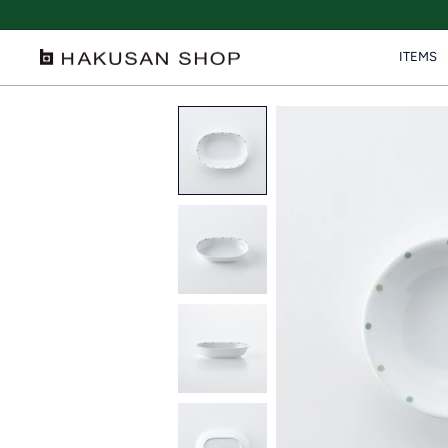
ス
キ
ITEMS
ッ
HAKUSAN
プ
SHOP
す
る