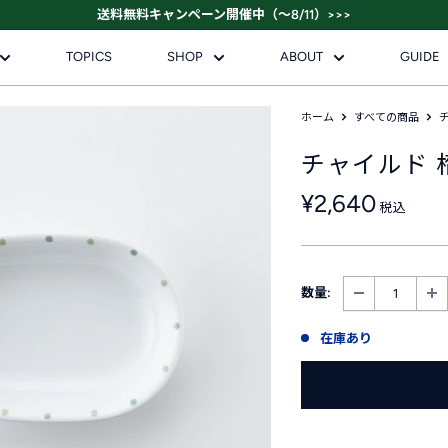
送料無料キャンペーン開催中（～8/11）>>>
TOPICS
SHOP
ABOUT
GUIDE
ホーム
すべての商品
チャイルド 
販
¥2,640
税込
売
価
格
数量:
在庫あり